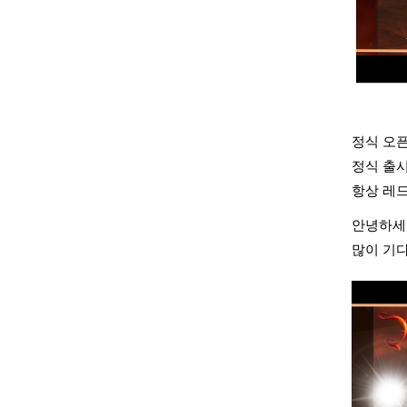
정식 오픈
정식 출
항상 레
안녕하세
많이 기다